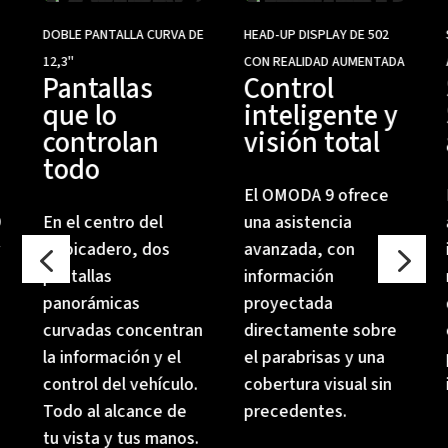
DOBLE PANTALLA CURVA DE
HEAD-UP DISPLAY DE 502
12,3"
CON REALIDAD AUMENTADA
Pantallas
Control
que lo
inteligente y
controlan
visión total
todo
El OMODA 9 ofrece
9
En el centro del
una asistencia
4
5
y
salpicadero, dos
avanzada, con
pantallas
información
panorámicas
proyectada
curvadas concentran
directamente sobre
la información y el
el parabrisas y una
control del vehículo.
cobertura visual sin
Todo al alcance de
precedentes.
tu vista y tus manos.